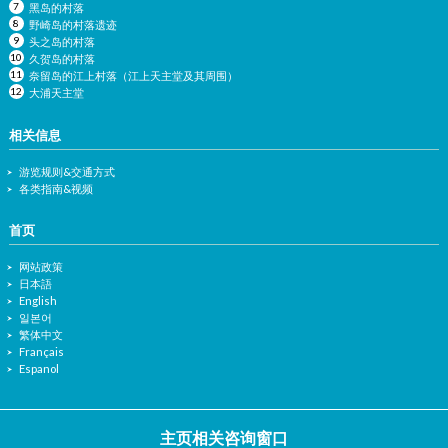
黑岛的村落
野崎岛的村落遗迹
头之岛的村落
久贺岛的村落
奈留岛的江上村落（江上天主堂及其周围）
大浦天主堂
相关信息
游览规则&交通方式
各类指南&视频
首页
网站政策
日本語
English
일본어
繁体中文
Français
Espanol
主页相关咨询窗口