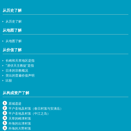
从历史了解
从历史了解
从地图了解
从地图了解
从价值了解
长崎和天草地区是指
“潜伏天主教徒”是指
日本的宗教概况
突出的普遍价值声明
比较
从构成资产了解
原城遗迹
平户圣地及村落（春日村落与安满岳）
平户圣地及村落（中江之岛）
天草的崎津村落
外海的出津村落
外海的大野村落