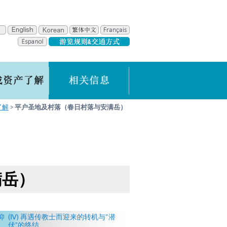
了解
平户圣地及村落（春日村落与安满岳）
满岳）
仰
(Ⅳ) 再遇传教士而迎来的转机与“潜
伏”的终结