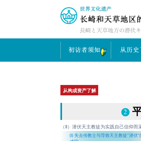
从构成资产了解
（Ⅱ）潜伏天主教徒为实践自己信仰而
(Ⅰ) 失去传教士与导致天主教徒“潜伏”