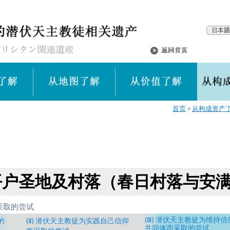
首页
从构成资产
平户圣地及村落（春日村落与安
采取的尝试
(Ⅲ) 潜伏天主教徒为维持信
的
(Ⅱ) 潜伏天主教徒为实践自己信仰
共同体而采取的尝试