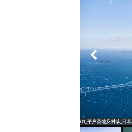
01_平户圣地及村落_日