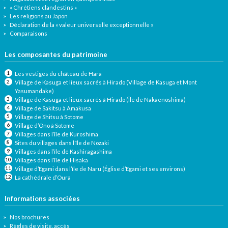
« Chrétiens clandestins »
Les religions au Japon
Déclaration de la « valeur universelle exceptionnelle »
Comparaisons
Les composantes du patrimoine
Les vestiges du château de Hara
Village de Kasuga et lieux sacrés à Hirado (Village de Kasuga et Mont
Yasumandake)
Village de Kasuga et lieux sacrés à Hirado (Île de Nakaenoshima)
Village de Sakitsu à Amakusa
Village de Shitsu à Sotome
Village d’Ono à Sotome
Villages dans l’île de Kuroshima
Sites du villages dans l’île de Nozaki
Villages dans l’île de Kashiragashima
Villages dans l’île de Hisaka
Village d’Egami dans l’île de Naru (Église d’Egami et ses environs)
La cathédrale d’Oura
Informations associées
Nos brochures
Règles de visite, accès