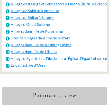
Village de Kasuga et lieux sacrés à Hirado (Île de Nakaeno
Village de Sakitsu à Amakusa
Village de Shitsu à Sotome
Village d'Ono à Sotome
Villages dans l'île de Kuroshima
Sites de villages dans l'île de Nozaki
Villages dans l'île de Kashiragashima
Villages dans l'île de Hisaka
Village d'Egami dans l'île de Naru (Église d'Egami et ses env
La cathédrale d'Oura
P