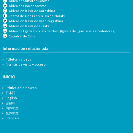
Aldea de Shitsu en Sotome
Aldea de Ono en Sotome
Aldeas en la isla de Kuroshima
Restos de aldeas en la isla de Nozaki
Aldeas en la isla de Kashiragashima
Aldeas en la isla de Hisaka
Aldea de Egami en la isla de Naru (Iglesia de Egami y sus alrededores)
Catedral de Oura
Información relacionada
Folletos y videos
Normas de visita y acceso
INICIO
Política del sitio web
日本語
English
일본어
簡体中文
繁体中文
Français