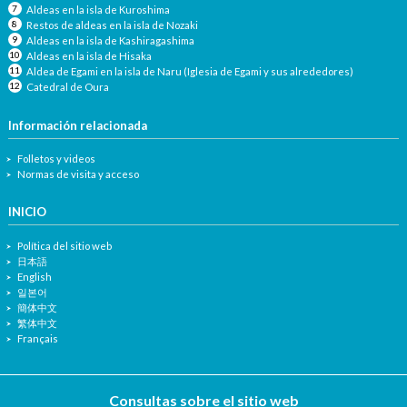
Aldeas en la isla de Kuroshima
Restos de aldeas en la isla de Nozaki
Aldeas en la isla de Kashiragashima
Aldeas en la isla de Hisaka
Aldea de Egami en la isla de Naru (Iglesia de Egami y sus alrededores)
Catedral de Oura
Información relacionada
Folletos y videos
Normas de visita y acceso
INICIO
Política del sitio web
日本語
English
일본어
簡体中文
繁体中文
Français
Consultas sobre el sitio web