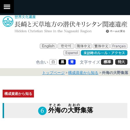
色合い
文字サイズ
トップページ
構成資産から知る
外海の大野集落
構成資産から知る
そとめ
おおの
外海
の
大野
集落