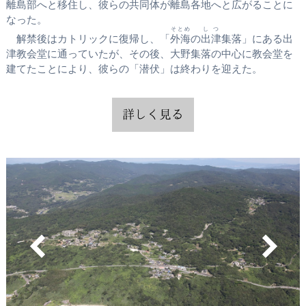
離島部へと移住し、彼らの共同体が離島各地へと広がることに
なった。
そとめ
しつ
解禁後はカトリックに復帰し、「
外海
の
出津
集落」にある出
津教会堂に通っていたが、その後、大野集落の中心に教会堂を
建てたことにより、彼らの「潜伏」は終わりを迎えた。
そとめ
おおの
にしそのぎ
そとめ
おおの
おおの
おおむら
こうのうら
しつ
おおむら