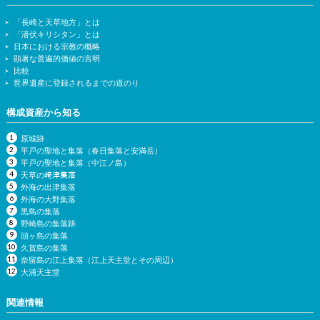
「長崎と天草地方」とは
「潜伏キリシタン」とは
日本における宗教の概略
顕著な普遍的価値の言明
比較
世界遺産に登録されるまでの道のり
構成資産から知る
原城跡
平戸の聖地と集落（春日集落と安満岳）
平戸の聖地と集落（中江ノ島）
天草の﨑津集落
外海の出津集落
外海の大野集落
黒島の集落
野崎島の集落跡
頭ヶ島の集落
久賀島の集落
奈留島の江上集落（江上天主堂とその周辺）
大浦天主堂
関連情報