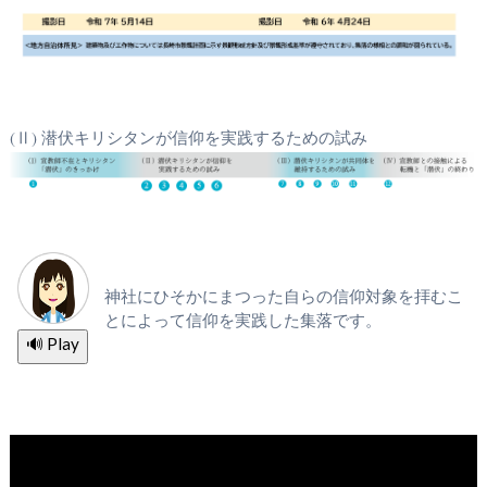
(Ⅱ) 潜伏キリシタンが信仰を実践するための試み
神社にひそかにまつった自らの信仰対象を拝むこ
とによって信仰を実践した集落です。
🔊 Play