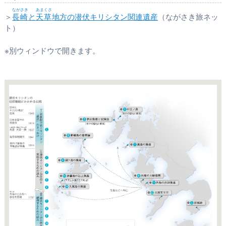
ながさき
あまくさ
＞
長崎
と
天草
地方の潜伏キリシタン関連遺産
（ながさき旅ネッ
ト）
※別ウィンドウで開きます。