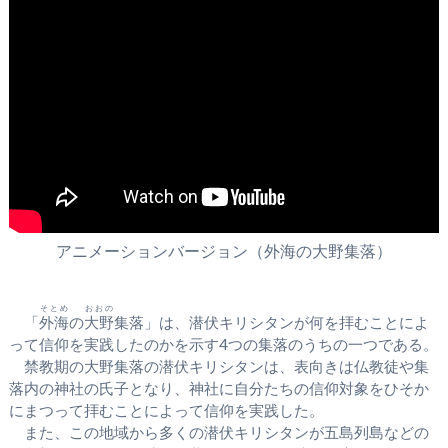
アニメーションバージョン（外海の大野集落）
そとめ
おおの
「
外海
の
大野
集落」は、潜伏キリシタンが何を拝むことによ
って信仰を実践したのかを示す4つの集落のうちの一つである。
禁教期の大野集落の潜伏キリシタンは、表向きは仏教徒や集
落内の神社の氏子となり、神社に自分たちの信仰対象をひそか
にまつって拝むことによって信仰を実践した。
また、この地域から多くの潜伏キリシタンが五島列島などの