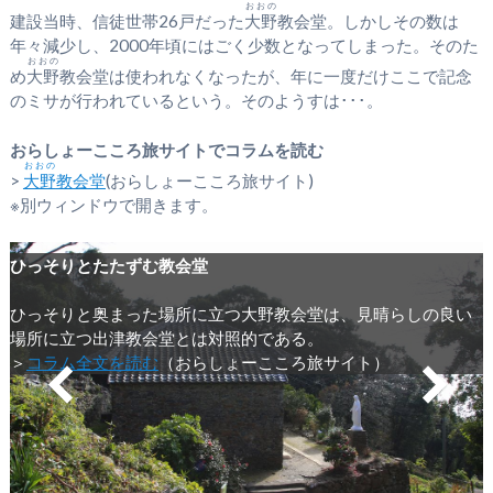
おおの
建設当時、信徒世帯26戸だった
大野
教会堂。しかしその数は
年々減少し、2000年頃にはごく少数となってしまった。そのた
おおの
め
大野
教会堂は使われなくなったが、年に一度だけここで記念
のミサが行われているという。そのようすは･･･。
おらしょーこころ旅サイトでコラムを読む
おおの
>
大野
教会堂
(おらしょーこころ旅サイト)
※別ウィンドウで開きます。
ひっそりとたたずむ教会堂
ひっそりと奥まった場所に立つ大野教会堂は、見晴らしの良い
場所に立つ出津教会堂とは対照的である。
＞
コラム全文を読む
（おらしょーこころ旅サイト）