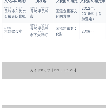
文化財の名称
所在地
文化財の指定
文化財の指定年
おおの
2012年、
ながさき
そとめ
ながさき
ながさき
長崎
市
外海
の
長崎
県
長崎
国選定重要文
2018年（追
石積集落景観
市
化的景観
つじじんじゃ
加選定）
ながさき
ながさき
長崎
県
長崎
国指定重要文
おおの
大野
教会堂
2008年
おおの
化財
市下
大野
町
おおの
しつ
しつ
しつ
ガイドマップ【PDF：7.75MB】
しつ
おおの
おおの
おおの