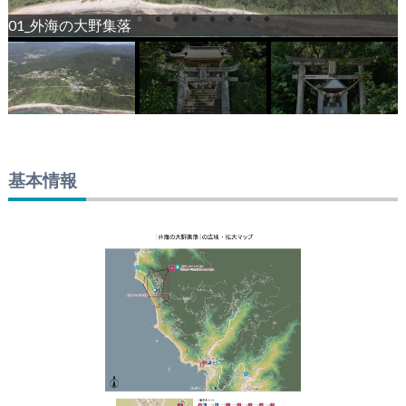
ききょう
おおの
01_外海の大野集落
おおの
おおの
かどじんじゃ
つじじんじゃ
うじこ
おおの
おおの
基本情報
しょうや
うじこ
おおの
うじこ
かどじんじゃ
つじじんじゃ
おおの
かどじんじゃ
しまばら
あまくさ
いっき
おおの
ほんだ
としみつ
おおの