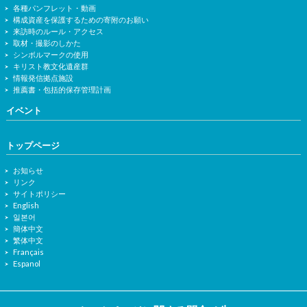
各種パンフレット・動画
構成資産を保護するための寄附のお願い
来訪時のルール・アクセス
取材・撮影のしかた
シンボルマークの使用
キリスト教文化遺産群
情報発信拠点施設
推薦書・包括的保存管理計画
イベント
トップページ
お知らせ
リンク
サイトポリシー
English
일본어
簡体中文
繁体中文
Français
Espanol