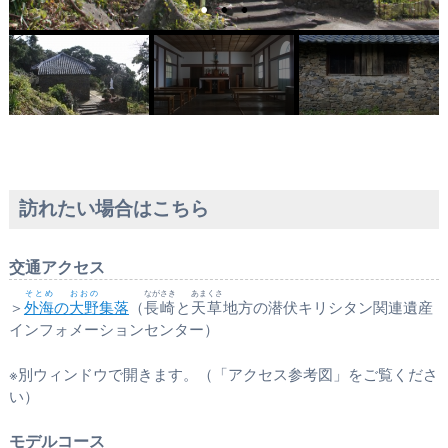
訪れたい場合はこちら
交通アクセス
そとめ
おおの
ながさき
あまくさ
＞
外海
の
大野
集落
（
長崎
と
天草
地方の潜伏キリシタン関連遺産
インフォメーションセンター）
※別ウィンドウで開きます。（「アクセス参考図」をご覧くださ
い）
モデルコース