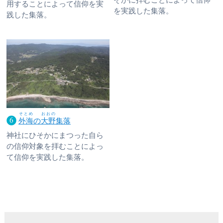
用することによって信仰を実
を実践した集落。
践した集落。
そとめ
おおの
外海
の
大野
集落
神社にひそかにまつった自ら
の信仰対象を拝むことによっ
て信仰を実践した集落。