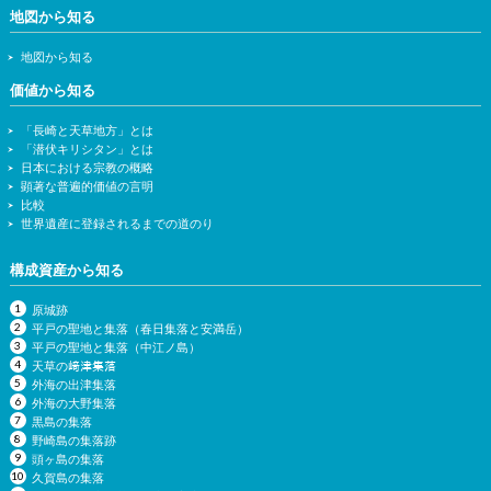
地図から知る
地図から知る
価値から知る
「長崎と天草地方」とは
「潜伏キリシタン」とは
日本における宗教の概略
顕著な普遍的価値の言明
比較
世界遺産に登録されるまでの道のり
構成資産から知る
原城跡
平戸の聖地と集落（春日集落と安満岳）
平戸の聖地と集落（中江ノ島）
天草の﨑津集落
外海の出津集落
外海の大野集落
黒島の集落
野崎島の集落跡
頭ヶ島の集落
久賀島の集落