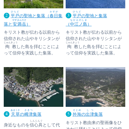
ひらど
かすが
ひらど
平戸
の聖地と集落（
春日
集
平戸
の聖地と集落
やすまんだけ
なかえのしま
落と
安満岳
）
（
中江ノ島
）
キリスト教が伝わる以前から
キリスト教が伝わる以前から
信仰された山やキリシタンが
信仰された山やキリシタンが
じゅんきょう
じゅんきょう
殉教
した島を拝むことによ
殉教
した島を拝むことによ
って信仰を実践した集落。
って信仰を実践した集落。
あまくさ
さきつ
そとめ
しつ
天草
の
﨑津
集落
外海
の
出津
集落
しんじんぐ
キリスト教由来の聖画像をひ
身近なものを
信心具
として代
そかに拝むことによって信仰