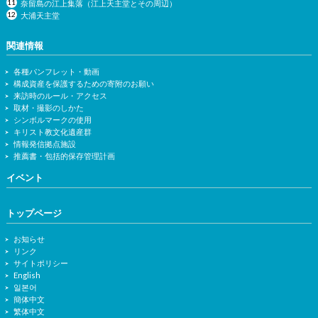
奈留島の江上集落（江上天主堂とその周辺）
大浦天主堂
関連情報
各種パンフレット・動画
構成資産を保護するための寄附のお願い
来訪時のルール・アクセス
取材・撮影のしかた
シンボルマークの使用
キリスト教文化遺産群
情報発信拠点施設
推薦書・包括的保存管理計画
イベント
トップページ
お知らせ
リンク
サイトポリシー
English
일본어
簡体中文
繁体中文