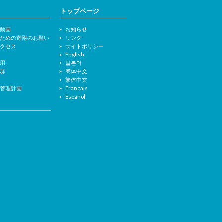
トップページ
・動画
お知らせ
るための寄附のお願い
リンク
アクセス
サイトポリシー
た
English
使用
일본어
産群
簡体中文
繁体中文
存管理計画
Français
Espanol