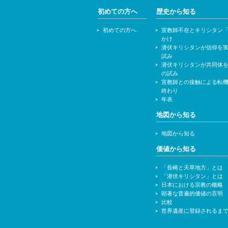
初めての方へ
歴史から知る
初めての方へ
宣教師不在とキリシタン
かけ
潜伏キリシタンが信仰を
試み
潜伏キリシタンが共同体
の試み
宣教師との接触による転
終わり
年表
地図から知る
地図から知る
価値から知る
「長崎と天草地方」とは
「潜伏キリシタン」とは
日本における宗教の概略
顕著な普遍的価値の言明
比較
世界遺産に登録されるま