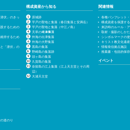
構成資産から知る
関連情報
「潜伏」のきっ
原城跡
各種パンフレット
平戸の聖地と集落（春日集落と安満岳）
構成資産を保護す
実践するための
平戸の聖地と集落（中江ノ島）
来訪時のルール・
天草の﨑津集落
取材・撮影のしか
を維持するため
外海の出津集落
シンボルマークの
外海の大野集落
キリスト教文化遺
機と「潜伏」の
黒島の集落
情報発信拠点施設
野崎島の集落跡
推薦書・包括的保
頭ヶ島の集落
イベント
久賀島の集落
奈留島の江上集落（江上天主堂とその周
辺）
大浦天主堂
での道のり