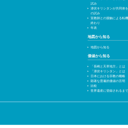
試み
潜伏キリシタンが共同体
の試み
宣教師との接触による転
終わり
年表
地図から知る
地図から知る
価値から知る
「長崎と天草地方」とは
「潜伏キリシタン」とは
日本における宗教の概略
顕著な普遍的価値の言明
比較
世界遺産に登録されるま