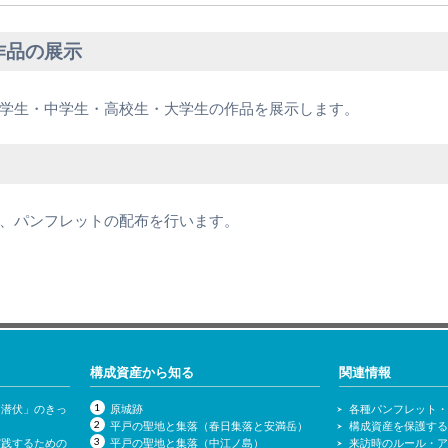
作品の展示
学生・中学生・高校生・大学生の作品を展示します。
、パンフレットの配布を行います。
構成資産から知る
関連情報
「潜伏」のきっ
原城跡
各種パンフレット
平戸の聖地と集落（春日集落と安満岳）
構成資産を保護す
実践するための
平戸の聖地と集落（中江ノ島）
来訪時のルール・