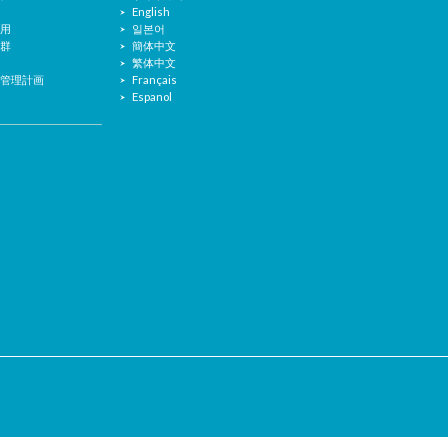
た
English
使用
일본어
産群
簡体中文
繁体中文
存管理計画
Français
Espanol