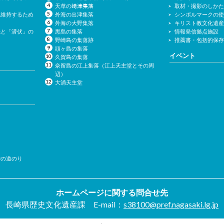
天草の﨑津集落
取材・撮影のしか
を維持するため
外海の出津集落
シンボルマークの
外海の大野集落
キリスト教文化遺
機と「潜伏」の
黒島の集落
情報発信拠点施設
野崎島の集落跡
推薦書・包括的保
頭ヶ島の集落
イベント
久賀島の集落
奈留島の江上集落（江上天主堂とその周
辺）
大浦天主堂
での道のり
ホームページに関する問合せ先
長崎県歴史文化遺産課
E-mail：
s38100@pref.nagasaki.lg.jp