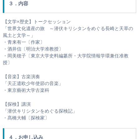
３．内容
【文学×歴史】トークセッション
「世界文化遺産の旅 ～潜伏キリシタンをめぐる長崎と天草の
風土と文学～」
・青来有一〔作家〕
・酒井信〔明治大学准教授〕
・岡美穂子〔東京大学史料編纂所・大学院情報学環兼任准教
授〕
【音楽】古楽演奏
「天正遣欧少年使節の音楽」
・東京藝術大学古楽科
【探検】講演
「潜伏キリシタンをめぐる探検記」
・髙橋大輔〔探検家〕
４．お申し込み