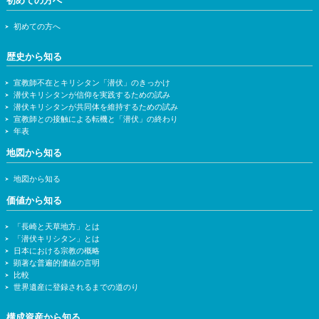
初めての方へ
歴史から知る
宣教師不在とキリシタン「潜伏」のきっかけ
潜伏キリシタンが信仰を実践するための試み
潜伏キリシタンが共同体を維持するための試み
宣教師との接触による転機と「潜伏」の終わり
年表
地図から知る
地図から知る
価値から知る
「長崎と天草地方」とは
「潜伏キリシタン」とは
日本における宗教の概略
顕著な普遍的価値の言明
比較
世界遺産に登録されるまでの道のり
構成資産から知る