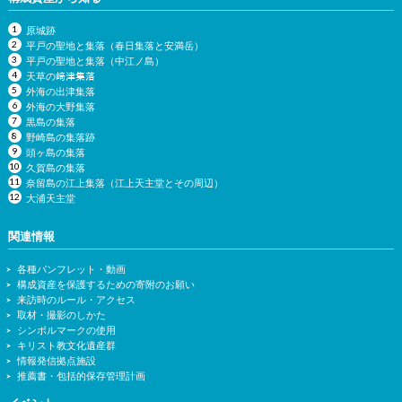
原城跡
平戸の聖地と集落（春日集落と安満岳）
平戸の聖地と集落（中江ノ島）
天草の﨑津集落
外海の出津集落
外海の大野集落
黒島の集落
野崎島の集落跡
頭ヶ島の集落
久賀島の集落
奈留島の江上集落（江上天主堂とその周辺）
大浦天主堂
関連情報
各種パンフレット・動画
構成資産を保護するための寄附のお願い
来訪時のルール・アクセス
取材・撮影のしかた
シンボルマークの使用
キリスト教文化遺産群
情報発信拠点施設
推薦書・包括的保存管理計画